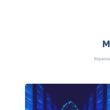
M
Bypassa o