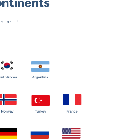
ontinents
internet!