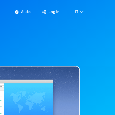
Aiuto
Log In
IT