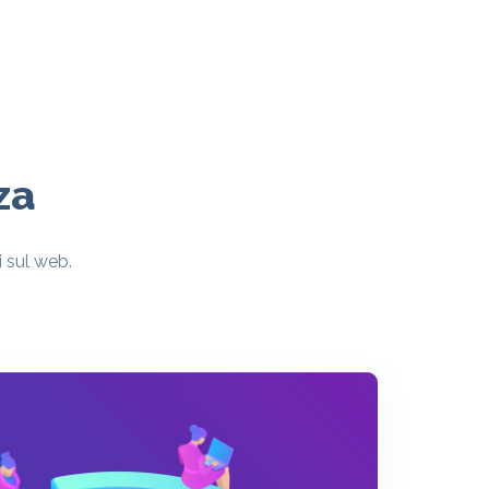
za
i sul web.