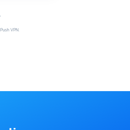
p
t Push VPN.