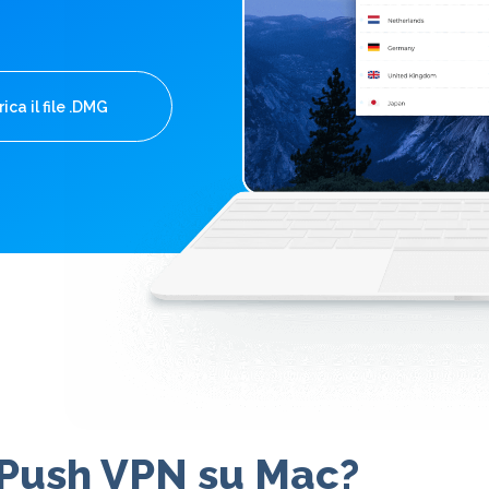
ica il file .DMG
 Push VPN su Mac?