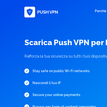
Perchè
PUSH VPN
Scarica Push VPN per
Rafforza la tua sicurezza su tutti i tuoi dispositi
Stay safe on public Wi-Fi networks
Nascondi il tuo IP
Secure your online payments
Bypass any form of content censorship