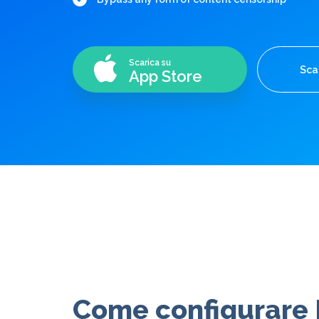
Scarica su
Scar
App Store
Come configurare