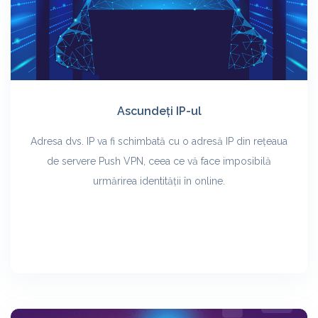
Ascundeți IP-ul
Adresa dvs. IP va fi schimbată cu o adresă IP din rețeaua
de servere Push VPN, ceea ce vă face imposibilă
urmărirea identității în online.