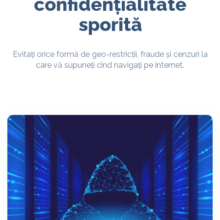
confidențialitate
sporită
Evitați orice formă de geo-restricții, fraude și cenzuri la
care vă supuneți cînd navigați pe internet.