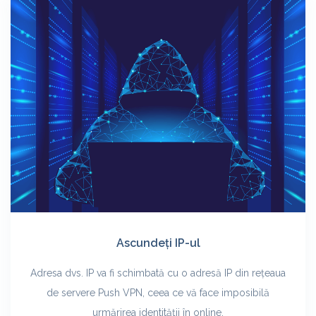
Ascundeți IP-ul
Adresa dvs. IP va fi schimbată cu o adresă IP din rețeaua
de servere Push VPN, ceea ce vă face imposibilă
urmărirea identității în online.